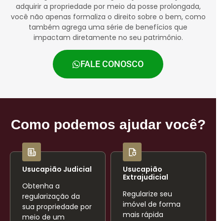
adquirir a propriedade por meio da posse prolongada,
você não apenas formaliza o direito sobre o bem, como
também agrega uma série de benefícios que
impactam diretamente no seu patrimônio.
FALE CONOSCO
Como podemos ajudar você?
Usucapião Judicial
Usucapião
Extrajudicial
Obtenha a
Regularize seu
regularização da
imóvel de forma
sua propriedade por
mais rápida
meio de um