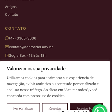
Artigos
Contato
CONTATO
(47) 3365-3636
contato@schroeder.adv.br
Seg a Sex · 13h às 18h
Valorizamos sua privacidade
ENDEREÇO
Utilizamos cookies para aprimorar sua experiência de
Rua Victor Juvêncio Mafra, 614
navegação, exibir anúncios ou conteúdo personalizado e
Camboriú · SC
analisar nosso tráfego. Ao clicar em “Aceitar todos”, você
concorda com nosso uso de cookies.
© 2026 Schroeder Advogados. Todos os direitos reservados.
Personalizar
Rejeitar
Aceitar tudo
Política de Privacidade