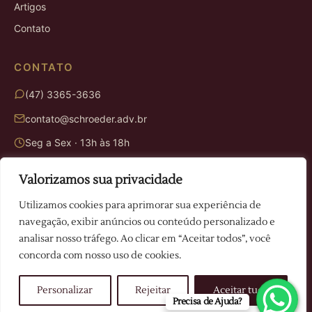
Artigos
Contato
CONTATO
(47) 3365-3636
contato@schroeder.adv.br
Seg a Sex · 13h às 18h
Valorizamos sua privacidade
ENDEREÇO
Utilizamos cookies para aprimorar sua experiência de
Rua Victor Juvêncio Mafra, 614
navegação, exibir anúncios ou conteúdo personalizado e
Camboriú · SC
analisar nosso tráfego. Ao clicar em “Aceitar todos”, você
concorda com nosso uso de cookies.
© 2026 Schroeder Advogados. Todos os direitos reservados.
Personalizar
Rejeitar
Aceitar tudo
Política de Privacidade
Precisa de Ajuda?