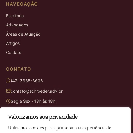
NAVEGAÇÃO
Escritório
Advogados
Áreas de Atuação
Artigos
Contato
CONTATO
(47) 3365-3636
contato@schroeder.adv.br
Seg a Sex · 13h às 18h
Valorizamos sua privacidade
ENDEREÇO
Utilizamos cookies para aprimorar sua experiência de
Rua Victor Juvêncio Mafra, 614