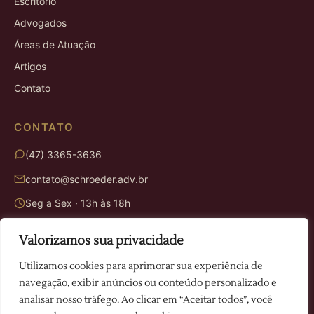
Escritório
Advogados
Áreas de Atuação
Artigos
Contato
CONTATO
(47) 3365-3636
contato@schroeder.adv.br
Seg a Sex · 13h às 18h
Valorizamos sua privacidade
ENDEREÇO
Utilizamos cookies para aprimorar sua experiência de
Rua Victor Juvêncio Mafra, 614
navegação, exibir anúncios ou conteúdo personalizado e
Camboriú · SC
analisar nosso tráfego. Ao clicar em “Aceitar todos”, você